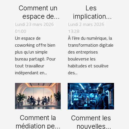
Comment un
Les
espace de
implications
Lundi 23 mars 2026
coworking
Lundi 2 mars 2026
juridiques de la
01:00
13:28
stimule-t-il la
transformation
Un espace de
À l’ère du numérique, la
productivité
numérique des
coworking offre bien
transformation digitale
des
entreprises
plus qu’un simple
des entreprises
indépendants ?
bureau partagé. Pour
bouleverse les
tout travailleur
habitudes et soulève
indépendant en...
des...
Comment la
Comment les
médiation peut
nouvelles