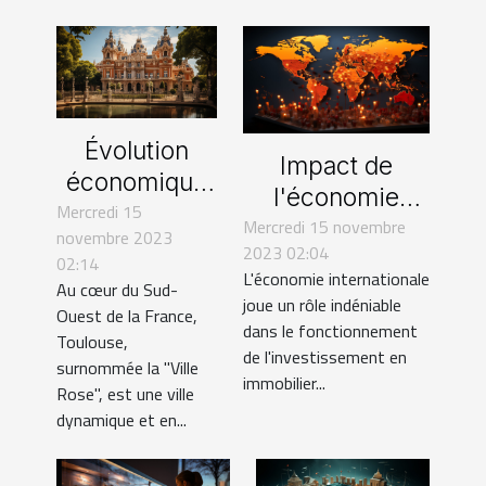
Évolution
Impact de
économique
l'économie
Mercredi 15
de Toulouse
Mercredi 15 novembre
internationale
novembre 2023
et son
2023 02:04
sur
02:14
influence sur
L'économie internationale
l'investissement
Au cœur du Sud-
joue un rôle indéniable
le marché
Ouest de la France,
en immobilier
dans le fonctionnement
immobilier
Toulouse,
locatif
de l'investissement en
surnommée la "Ville
immobilier...
Rose", est une ville
dynamique et en...