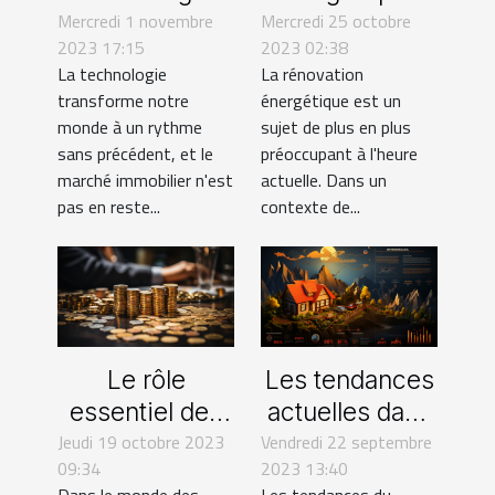
Mercredi 1 novembre
sur le marché
Mercredi 25 octobre
comment
2023 17:15
2023 02:38
immobilier à
réaliser des
La technologie
La rénovation
Toulouse
économies ?
transforme notre
énergétique est un
monde à un rythme
sujet de plus en plus
sans précédent, et le
préoccupant à l'heure
marché immobilier n'est
actuelle. Dans un
pas en reste...
contexte de...
Le rôle
Les tendances
essentiel des
actuelles dans
Jeudi 19 octobre 2023
investisseurs
Vendredi 22 septembre
l'immobilier
09:34
2023 13:40
dans le monde