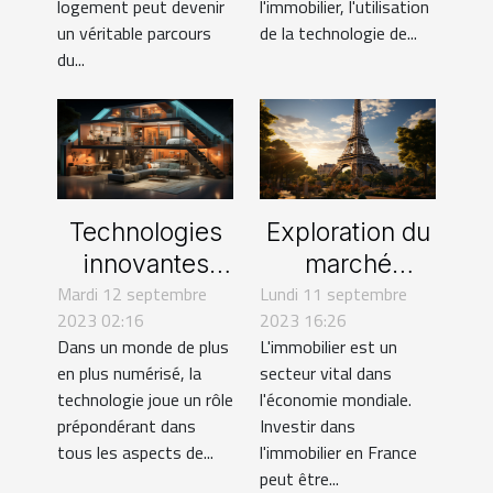
logement peut devenir
l'immobilier, l'utilisation
un véritable parcours
de la technologie de...
du...
Technologies
Exploration du
innovantes
marché
Mardi 12 septembre
pour la
Lundi 11 septembre
immobilier
2023 02:16
2023 16:26
protection de
international :
Dans un monde de plus
L'immobilier est un
l'habitat
Focus sur la
en plus numérisé, la
secteur vital dans
France
technologie joue un rôle
l'économie mondiale.
prépondérant dans
Investir dans
tous les aspects de...
l'immobilier en France
peut être...