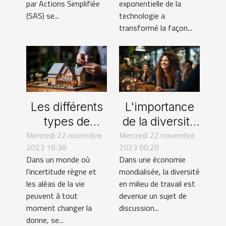
par Actions Simplifiée
exponentielle de la
efficacement
(SAS) se...
technologie a
transformé la façon...
Les différents
L'importance
types de
de la diversité
Mercredi 22 novembre
contrats
Mercredi 22 novembre
en milieu de
2023 16:38
2023 00:20
d'assurance et
travail
Dans un monde où
Dans une économie
leurs
l'incertitude règne et
mondialisée, la diversité
spécificités
les aléas de la vie
en milieu de travail est
peuvent à tout
devenue un sujet de
moment changer la
discussion...
donne, se...