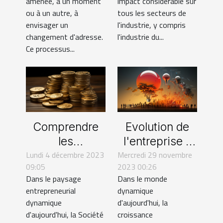
impact considérable sur
amenée, à un moment
défis
d'adresse
tous les secteurs de
ou à un autre, à
d'entreprise
l'industrie, y compris
envisager un
l'industrie du...
changement d'adresse.
Ce processus...
Comprendre
Evolution de
les
l'entreprise à
Lundi 4 décembre 2023
implications
Mercredi 29 novembre
l'ère de la
09:05
2023 00:26
fiscales pour
haute
Dans le paysage
Dans le monde
une SAS et
technologie
entrepreneurial
dynamique
comment les
dynamique
d'aujourd'hui, la
gérer
d'aujourd'hui, la Société
croissance