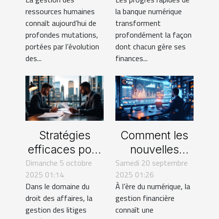
ressources
façonnent
ressources humaines
la banque numérique
humaines
l'avenir
connaît aujourd’hui de
transforment
financier ?
profondes mutations,
profondément la façon
portées par l’évolution
dont chacun gère ses
des...
finances...
Stratégies
Comment les
efficaces pour
nouvelles
Dimanche 5 octobre
la gestion de
Samedi 20 septembre
technologies
2025 01:14
2025 01:26
litiges en droit
façonnent-
Dans le domaine du
À l’ère du numérique, la
des affaires
elles l'avenir
droit des affaires, la
gestion financière
de la gestion
gestion des litiges
connaît une