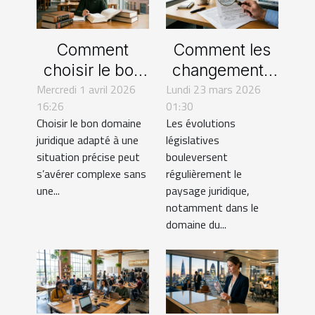
Comment
Comment les
choisir le bon
changements
Mercredi 1 avril 2026
domaine
Lundi 23 mars 2026
législatifs
16:26
01:30
juridique pour
impactent le
Choisir le bon domaine
Les évolutions
votre situation
droit des
juridique adapté à une
législatives
?
contrats en
situation précise peut
bouleversent
2025 ?
s’avérer complexe sans
régulièrement le
une...
paysage juridique,
notamment dans le
domaine du...