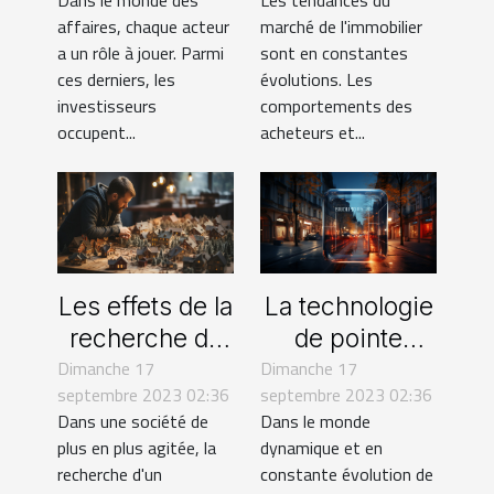
Dans le monde des
Les tendances du
des affaires
affaires, chaque acteur
marché de l'immobilier
a un rôle à jouer. Parmi
sont en constantes
ces derniers, les
évolutions. Les
investisseurs
comportements des
occupent...
acheteurs et...
Les effets de la
La technologie
recherche de
de pointe
Dimanche 17
logement sur la
Dimanche 17
utilisée par
septembre 2023 02:36
septembre 2023 02:36
santé mentale
Bouch Ard
Dans une société de
Dans le monde
Immobilier
plus en plus agitée, la
dynamique et en
recherche d'un
constante évolution de