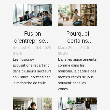
Fusion
Pourquoi
d’entreprises :
certains
Vendredi 31 juillet 2026
quels défis
Mardi 26 mai 2026
rangements
01:10
00:28
juridiques
transforment
Les fusions-
Dans les appartements
sous-estimés
notre rapport à
acquisitions repartent
comme dans les
?
l’espace
dans plusieurs secteurs
maisons, la bataille des
en France, portées par
mètres carrés se joue
la recherche de taille...
souvent dans les
zones...