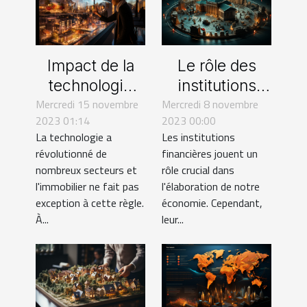
Impact de la
Le rôle des
technologie
institutions
Mercredi 15 novembre
sur les
Mercredi 8 novembre
financières
2023 01:14
2023 00:00
agences
dans
La technologie a
Les institutions
immobilières à
l'économie
révolutionné de
financières jouent un
Nantes
circulaire
nombreux secteurs et
rôle crucial dans
l'immobilier ne fait pas
l'élaboration de notre
exception à cette règle.
économie. Cependant,
À...
leur...