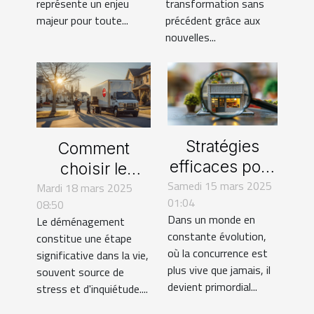
financière ?
représente un enjeu
transformation sans
majeur pour toute...
précédent grâce aux
nouvelles...
Stratégies
Comment
efficaces pour
choisir le
Samedi 15 mars 2025
augmenter la
Mardi 18 mars 2025
meilleur
01:04
08:50
visibilité des
service de
Dans un monde en
Le déménagement
petites
déménagement
constante évolution,
constitue une étape
entreprises
dans votre
où la concurrence est
significative dans la vie,
région
plus vive que jamais, il
souvent source de
devient primordial...
stress et d'inquiétude....