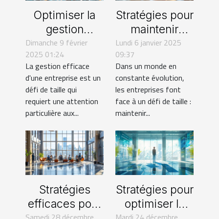
Optimiser la
Stratégies pour
gestion
maintenir
Dimanche 9 février
d'entreprise
Lundi 6 janvier 2025
l'engagement
2025 01:24
09:37
avec des
des employés
La gestion efficace
Dans un monde en
services
en période de
d'une entreprise est un
constante évolution,
fiduciaires
changements
défi de taille qui
les entreprises font
intégrés
technologiques
requiert une attention
face à un défi de taille :
particulière aux...
maintenir...
Stratégies
Stratégies pour
efficaces pour
optimiser la
Samedi 28 décembre
optimiser la
performance et
Mardi 24 décembre