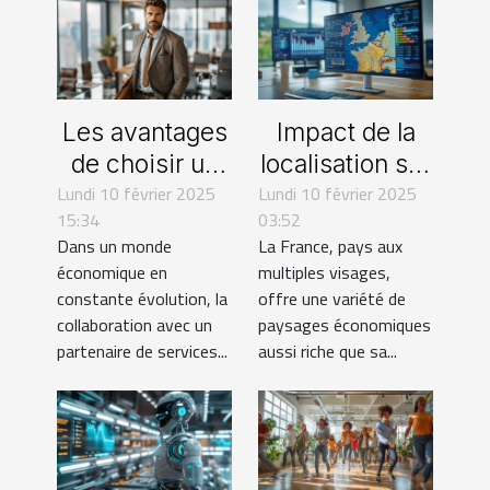
Les avantages
Impact de la
de choisir un
localisation sur
Lundi 10 février 2025
partenaire de
Lundi 10 février 2025
les salaires en
15:34
03:52
services
France
Dans un monde
La France, pays aux
corporatifs
économique en
multiples visages,
expérimenté
constante évolution, la
offre une variété de
collaboration avec un
paysages économiques
partenaire de services...
aussi riche que sa...