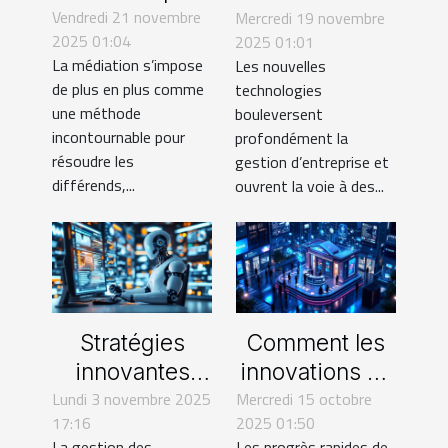
Vendredi 21 novembre
transformer la
Mercredi 19 novembre
technologies
2025 01:04
2025 01:01
résolution de
révolutionnent-
La médiation s’impose
Les nouvelles
conflits en
elles la gestion
de plus en plus comme
technologies
2025 ?
d'entreprise ?
une méthode
bouleversent
incontournable pour
profondément la
résoudre les
gestion d’entreprise et
différends,...
ouvrent la voie à des...
Stratégies
Comment les
innovantes
innovations en
Lundi 3 novembre 2025
pour optimiser
Mercredi 15 octobre
banque
17:16
2025 01:50
la gestion des
numérique
La gestion des
Les progrès rapides de