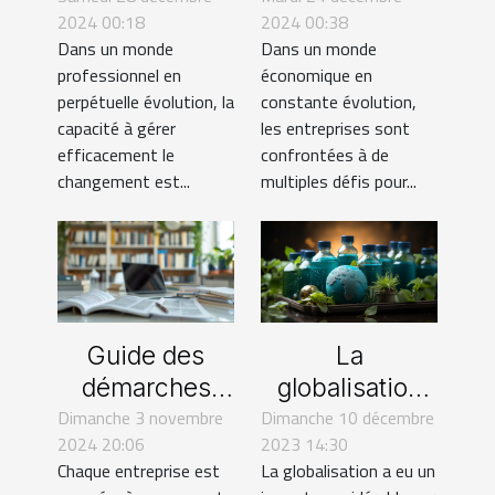
2024 00:18
2024 00:38
gestion du
la durabilité
Dans un monde
Dans un monde
changement
des
professionnel en
économique en
en entreprise
entreprises
perpétuelle évolution, la
constante évolution,
capacité à gérer
les entreprises sont
efficacement le
confrontées à de
changement est...
multiples défis pour...
La
Guide des
globalisation
démarches
Dimanche 10 décembre
de l'industrie
Dimanche 3 novembre
légales pour
2023 14:30
2024 20:06
du nettoyage :
les
La globalisation a eu un
Chaque entreprise est
Tendances et
changements