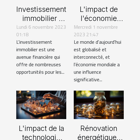
Investissement
L'impact de
immobilier :
l'économie
Lundi 6 novembre 2023
conseils et
Mercredi 1 novembre
mondiale sur le
01:18
2023 21:47
astuces pour
marché
L'investissement
Le monde d'aujourd'hui
les particuliers
immobilier
immobilier est une
est globalisé et
et les
avenue financière qui
interconnecté, et
professionnels
offre de nombreuses
l'économie mondiale a
opportunités pour les...
une influence
significative...
L'impact de la
Rénovation
technologie
énergétique :