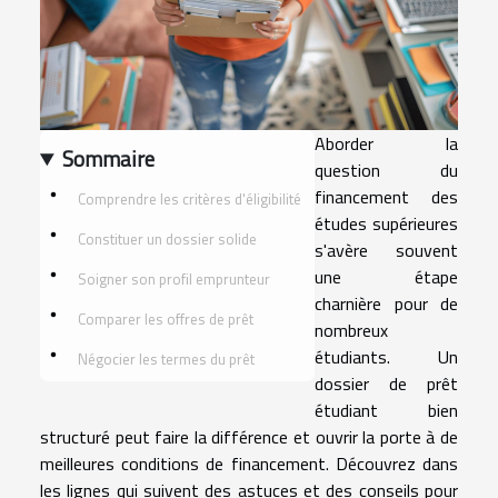
Aborder la
Sommaire
question du
financement des
Comprendre les critères d'éligibilité
études supérieures
Constituer un dossier solide
s'avère souvent
une étape
Soigner son profil emprunteur
charnière pour de
Comparer les offres de prêt
nombreux
étudiants. Un
Négocier les termes du prêt
dossier de prêt
étudiant bien
structuré peut faire la différence et ouvrir la porte à de
meilleures conditions de financement. Découvrez dans
les lignes qui suivent des astuces et des conseils pour