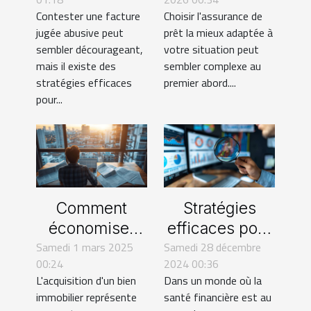
abusive : guide
prêt idéale
Contester une facture
Choisir l'assurance de
pratique
sans
jugée abusive peut
prêt la mieux adaptée à
contraintes
sembler décourageant,
votre situation peut
mais il existe des
sembler complexe au
stratégies efficaces
premier abord....
pour...
Comment
Stratégies
économiser
efficaces pour
Samedi 1 mars 2025
sur votre crédit
Samedi 28 décembre
améliorer votre
00:24
2024 00:36
immobilier en
score de crédit
L'acquisition d'un bien
Dans un monde où la
comparant les
rapidement
immobilier représente
santé financière est au
assurances