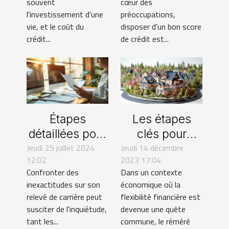
souvent
cœur des
emprunteur
l'investissement d'une
préoccupations,
vie, et le coût du
disposer d'un bon score
crédit...
de crédit est...
Les étapes
Étapes
clés pour
détaillées pour
Jeudi 14 décembre
choisir le bon
Jeudi 25 juillet 2024
demander une
2023 17:04
12:02
intermédiaire
correction
Dans un contexte
Confronter des
en opérations
d'erreurs sur
économique où la
inexactitudes sur son
de réméré
votre relevé de
flexibilité financière est
relevé de carrière peut
carrière
devenue une quête
susciter de l'inquiétude,
commune, le réméré
tant les...