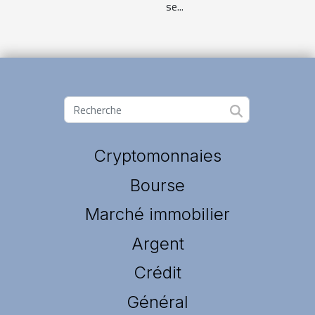
se...
Cryptomonnaies
Bourse
Marché immobilier
Argent
Crédit
Général