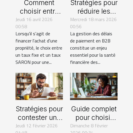
Comment
Stratégies pour
choisir entre
réduire les
Jeudi 16 avril 2026
un taux fixe et
Mercredi 18 mars 2026
délais de
00:58
00:56
un taux
paiement en
Lorsqu'il s'agit de
La gestion des délais
SARON pour
B2B
financer l'achat d'une
de paiement en B2B
votre
propriété, le choix entre
constitue un enjeu
hypothèque ?
un taux fixe et un taux
essentiel pour la santé
SARON pour une...
financière des...
Stratégies pour
Guide complet
contester une
pour choisir
Jeudi 12 février 2026
facture
Dimanche 8 février
l'assurance de
01:18
2026 00:34