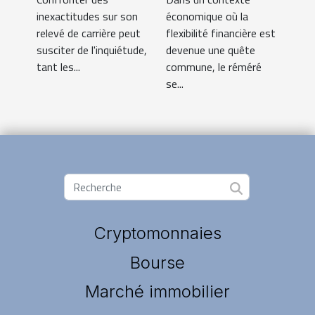
en opérations
d'erreurs sur
économique où la
inexactitudes sur son
de réméré
votre relevé de
flexibilité financière est
relevé de carrière peut
carrière
devenue une quête
susciter de l'inquiétude,
commune, le réméré
tant les...
se...
Cryptomonnaies
Bourse
Marché immobilier