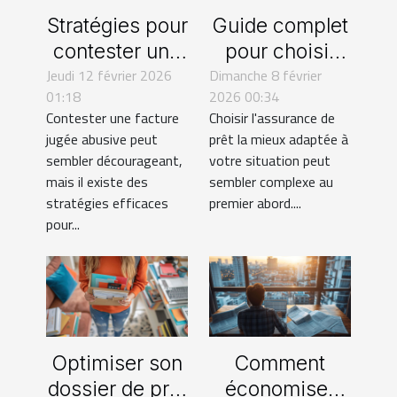
Stratégies pour
Guide complet
contester une
pour choisir
Jeudi 12 février 2026
facture
Dimanche 8 février
l'assurance de
01:18
2026 00:34
abusive : guide
prêt idéale
Contester une facture
Choisir l'assurance de
pratique
sans
jugée abusive peut
prêt la mieux adaptée à
contraintes
sembler décourageant,
votre situation peut
mais il existe des
sembler complexe au
stratégies efficaces
premier abord....
pour...
Optimiser son
Comment
dossier de prêt
économiser