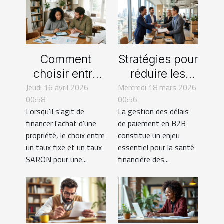
Comment
Stratégies pour
choisir entre
réduire les
Jeudi 16 avril 2026
un taux fixe et
Mercredi 18 mars 2026
délais de
00:58
00:56
un taux
paiement en
Lorsqu'il s'agit de
La gestion des délais
SARON pour
B2B
financer l'achat d'une
de paiement en B2B
votre
propriété, le choix entre
constitue un enjeu
hypothèque ?
un taux fixe et un taux
essentiel pour la santé
SARON pour une...
financière des...