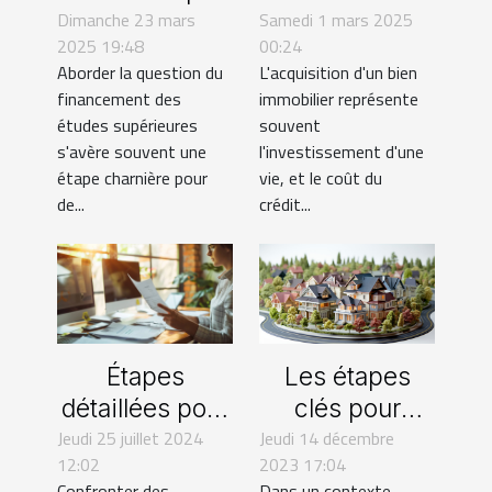
Dimanche 23 mars
étudiant
Samedi 1 mars 2025
sur votre crédit
2025 19:48
00:24
astuces et
immobilier en
Aborder la question du
L'acquisition d'un bien
conseils
comparant les
financement des
immobilier représente
assurances
études supérieures
souvent
emprunteur
s'avère souvent une
l'investissement d'une
étape charnière pour
vie, et le coût du
de...
crédit...
Les étapes
Étapes
clés pour
détaillées pour
Jeudi 14 décembre
choisir le bon
Jeudi 25 juillet 2024
demander une
2023 17:04
12:02
intermédiaire
correction
Dans un contexte
Confronter des