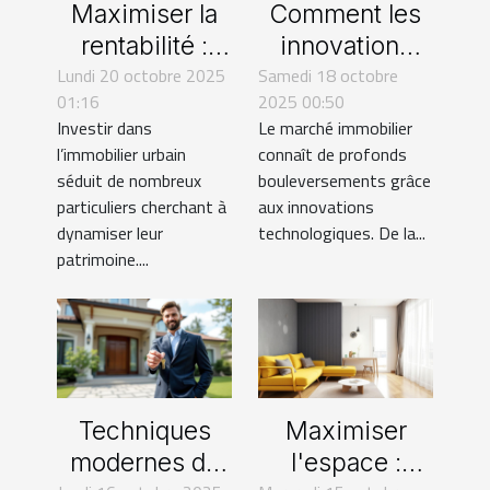
Maximiser la
Comment les
rentabilité :
innovations
Lundi 20 octobre 2025
Stratégies pour
technologiques
Samedi 18 octobre
01:16
2025 00:50
un
transforment-
Investir dans
Le marché immobilier
investissement
elles le marché
l’immobilier urbain
connaît de profonds
locatif en
immobilier ?
séduit de nombreux
bouleversements grâce
zones
particuliers cherchant à
aux innovations
dynamiser leur
technologiques. De la...
urbaines
patrimoine....
Techniques
Maximiser
modernes de
l'espace :