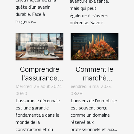
aventure exaltante,
actuelles
quête d'un avenir
mais qui peut
durable. Face à
également s'avérer
l'urgence...
onéreuse. Savoir...
Comprendre
Comment le
l'assurance
marché
Mercredi 28 août 2024
décennale
Vendredi 3 mai 2024
immobilier
00:50
03:28
pour les
impacte
L'assurance décennale
L'univers de l'immobilier
sociétés
l'économie
est une garantie
est souvent perçu
étrangères en
globale
fondamentale dans le
comme un domaine
Europe
monde de la
réservé aux
construction et du
professionnels et aux...