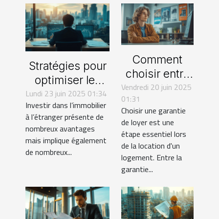
Comment
Stratégies pour
choisir entre
optimiser les
Vendredi 20 juin 2025
une garantie
investissements
Lundi 23 juin 2025 01:34
01:31
de loyer
Investir dans l’immobilier
immobiliers à
Choisir une garantie
traditionnelle
à l’étranger présente de
l'étranger
de loyer est une
nombreux avantages
et sans dépôt
étape essentiel lors
mais implique également
?
de la location d'un
de nombreux...
logement. Entre la
garantie...