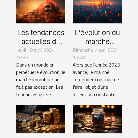
Les tendances
L'évolution du
actuelles du
marché
Jeudi 18 avril 2024
marché
Dimanche 7 avril 2024
immobilier en
18:36
15:48
immobilier et
2023 :
Dans un monde en
Alors que l'année 2023
leur impact sur
tendances et
perpétuelle évolution, le
avance, le marché
les
prévisions
marché immobilier ne
immobilier continue de
copropriétés
fait pas exception. Les
faire l'objet d'une
tendances qui se...
attention constante,...