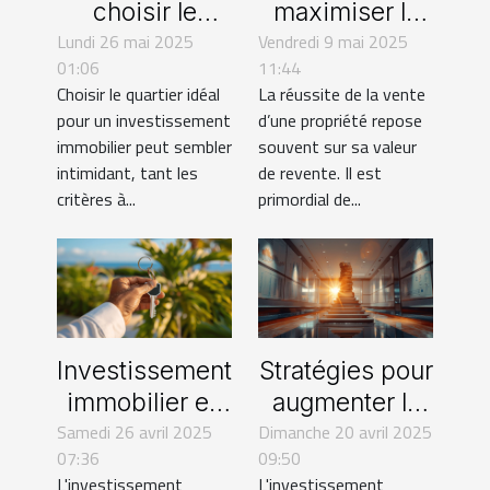
choisir le
maximiser la
Lundi 26 mai 2025
meilleur
Vendredi 9 mai 2025
valeur de
01:06
11:44
quartier pour
revente de
Choisir le quartier idéal
La réussite de la vente
votre prochain
votre propriété
pour un investissement
d’une propriété repose
investissement
immobilier peut sembler
souvent sur sa valeur
immobilier
intimidant, tant les
de revente. Il est
critères à...
primordial de...
Investissement
Stratégies pour
immobilier en
augmenter la
Samedi 26 avril 2025
Outre-mer
Dimanche 20 avril 2025
rentabilité de
07:36
09:50
atouts et
votre
L'investissement
L'investissement