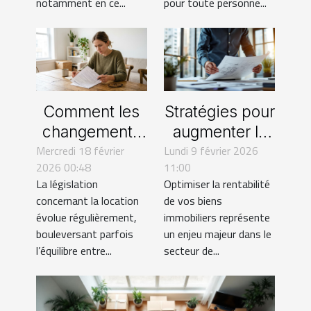
notamment en ce...
pour toute personne...
Comment les
Stratégies pour
changements
augmenter la
Mercredi 18 février
récents
Lundi 9 février 2026
rentabilité de
2026 00:48
11:00
affectent-ils
vos biens
La législation
Optimiser la rentabilité
les droits des
immobiliers
concernant la location
de vos biens
locataires ?
évolue régulièrement,
immobiliers représente
bouleversant parfois
un enjeu majeur dans le
l’équilibre entre...
secteur de...