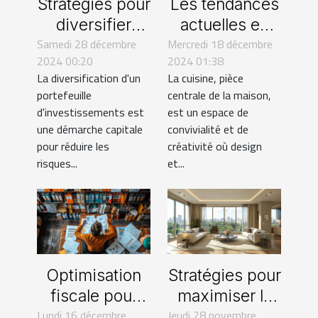
Stratégies pour
Les tendances
diversifier
actuelles en
Samedi 28 décembre
votre
Mercredi 18 décembre
design de
2024 00:20
2024 01:38
portefeuille
cuisines et leur
La diversification d'un
La cuisine, pièce
avec
impact sur la
portefeuille
centrale de la maison,
l'immobilier
rénovation
d'investissements est
est un espace de
commercial
une démarche capitale
convivialité et de
pour réduire les
créativité où design
risques...
et...
Optimisation
Stratégies pour
fiscale pour
maximiser la
Lundi 16 décembre
propriétaires :
Jeudi 28 novembre
rentabilité de