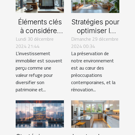
Éléments clés
Stratégies pour
à considérer
optimiser la
Lundi 30 décembre
avant
Dimanche 29 décembre
rénovation
2024 21:44
2024 00:34
d'investir dans
éco-
L'investissement
La préservation de
l'immobilier
responsable
immobilier est souvent
notre environnement
de votre bien
perçu comme une
est au cœur des
immobilier
valeur refuge pour
préoccupations
diversifier son
contemporaines, et la
patrimoine et...
rénovation...