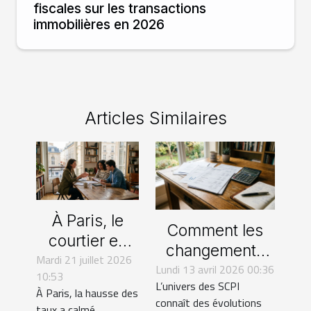
fiscales sur les transactions
immobilières en 2026
Articles Similaires
À Paris, le
Comment les
courtier en
changements
Mardi 21 juillet 2026
assurance de
Lundi 13 avril 2026 00:36
législatifs
10:53
prêt
L’univers des SCPI
influencent-ils
À Paris, la hausse des
bouleverse
connaît des évolutions
l'investissement
taux a calmé