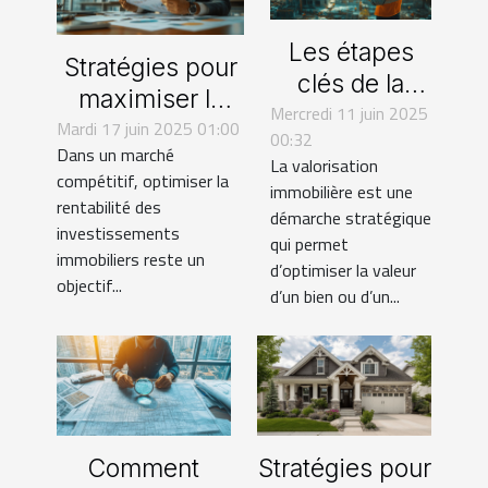
Les étapes
Stratégies pour
clés de la
maximiser la
Mercredi 11 juin 2025
valorisation
Mardi 17 juin 2025 01:00
rentabilité de
00:32
immobilière
Dans un marché
vos
La valorisation
par un
compétitif, optimiser la
investissements
immobilière est une
rentabilité des
promoteur
démarche stratégique
immobiliers
investissements
qui permet
immobiliers reste un
d’optimiser la valeur
objectif...
d’un bien ou d’un...
Comment
Stratégies pour