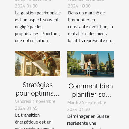
2024 01:30
2024 18:00
stratégies et
vos biens
La gestion patrimoniale
Dans un marché de
impacts
locatifs
est un aspect souvent
l'immobilier en
négligé par les
constante évolution, la
propriétaires. Pourtant,
rentabilité des biens
une optimisation...
locatifs représente un...
Stratégies
Comment bien
pour optimiser
planifier son
Vendredi 1 novembre
les
déménagement
Mardi 24 septembre
2024 01:45
2024 01:30
rénovations
en Suisse pour
La transition
Déménager en Suisse
énergétiques
réduire les
énergétique est un
représente une
avec les aides
coûts
enjeu majeur dans la