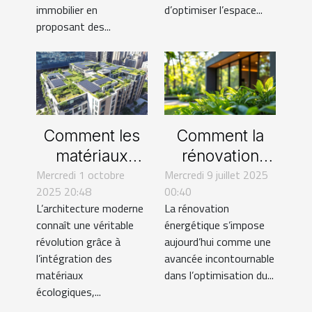
immobilier en
d’optimiser l’espace...
proposant des...
Comment les
Comment la
matériaux
rénovation
Mercredi 1 octobre
écologiques
Mercredi 9 juillet 2025
énergétique
2025 20:48
00:40
transforment
transforme-t-
L’architecture moderne
La rénovation
l'architecture
elle votre
connaît une véritable
énergétique s’impose
moderne ?
habitat ?
révolution grâce à
aujourd’hui comme une
l’intégration des
avancée incontournable
matériaux
dans l’optimisation du...
écologiques,...