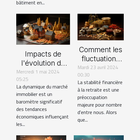
bâtiment en...
Comment les
Impacts de
fluctuations
l'évolution du
Mardi 23 avril 2024
du marché
Mercredi 1 mai 2024
marché
00:30
immobilier
05:25
immobilier sur
La stabilité financière
influencent
La dynamique du marché
les
à la retraite est une
immobilier est un
votre épargne
préoccupation
investissements
baromètre significatif
retraite
majeure pour nombre
personnels
des tendances
d'entre nous. Alors
économiques influençant
que...
les...