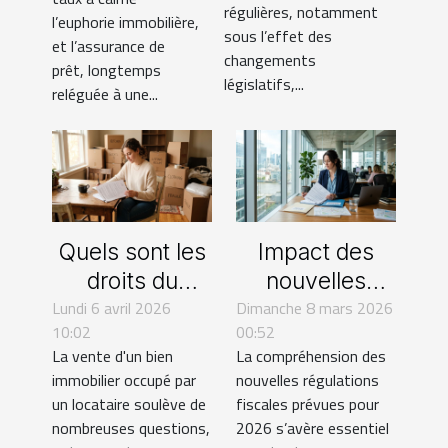
régulières, notamment
les habitudes
l’euphorie immobilière,
en SCPI ?
sous l’effet des
d’achat
et l’assurance de
changements
prêt, longtemps
immobilier
législatifs,...
reléguée à une...
Quels sont les
Impact des
droits du
nouvelles
Lundi 6 avril 2026
locataire lors
Dimanche 8 mars 2026
régulations
10:02
00:52
d'une vente
fiscales sur les
La vente d'un bien
La compréhension des
immobilière en
transactions
immobilier occupé par
nouvelles régulations
2026 ?
immobilières
un locataire soulève de
fiscales prévues pour
en 2026
nombreuses questions,
2026 s’avère essentiel