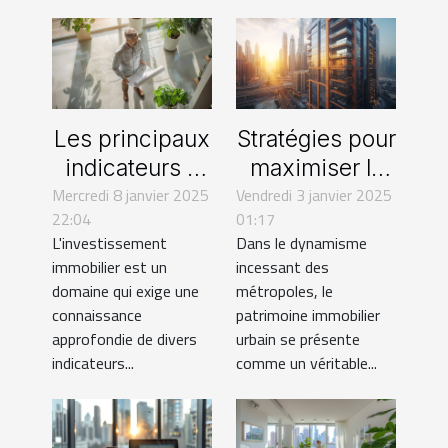
Les principaux
Stratégies pour
indicateurs à
maximiser la
connaître avant
Mercredi 8 janvier 2025
valeur de biens
Vendredi 3 janvier 2025
22:04
01:17
d'acheter un
immobiliers en
L'investissement
Dans le dynamisme
bien
zones
immobilier est un
incessant des
immobilier
urbaines
domaine qui exige une
métropoles, le
connaissance
patrimoine immobilier
approfondie de divers
urbain se présente
indicateurs...
comme un véritable...