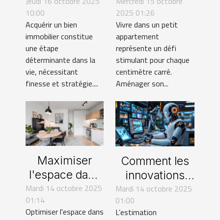
Jeudi 16 octobre 2025
négociation
Mercredi 15 octobre
astuces pour
10:00
2025 01:26
pour l'achat
petits
Acquérir un bien
Vivre dans un petit
d'un bien
appartements
immobilier constitue
appartement
immobilier
une étape
représente un défi
déterminante dans la
stimulant pour chaque
vie, nécessitant
centimètre carré.
finesse et stratégie....
Aménager son...
Maximiser
Comment les
l'espace dans
innovations
Mardi 14 octobre 2025
des petites
Mardi 14 octobre 2025
technologiques
01:14
01:00
propriétés :
révolutionnent-
Optimiser l'espace dans
L’estimation
techniques et
elles