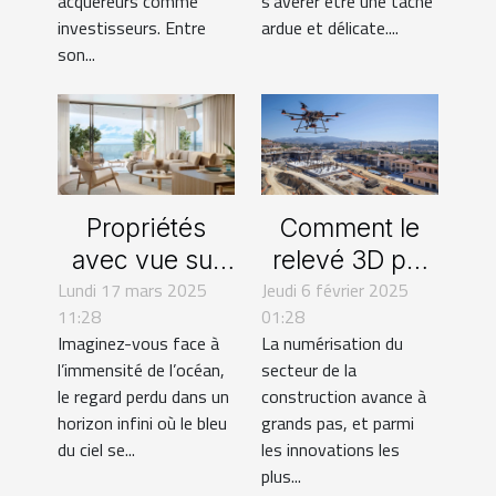
acquéreurs comme
s'avérer être une tâche
investisseurs. Entre
ardue et délicate....
marché !
son...
Propriétés
Comment le
avec vue sur
relevé 3D par
Lundi 17 mars 2025
mer à Sint
Jeudi 6 février 2025
drone
11:28
01:28
Maarten : une
révolutionne le
Imaginez-vous face à
La numérisation du
invitation à la
secteur de la
l’immensité de l’océan,
secteur de la
sérénité
construction
le regard perdu dans un
construction avance à
horizon infini où le bleu
grands pas, et parmi
du ciel se...
les innovations les
plus...