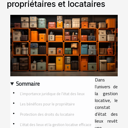
propriétaires et locataires
Dans
Sommaire
l’univers de
la gestion
L'importance juridique de l'état des lieux
locative, le
Les bénéfices pour le propriétaire
constat
d’état des
Protection des droits du locataire
lieux revêt
L'état des lieux et la gestion locative efficace
une