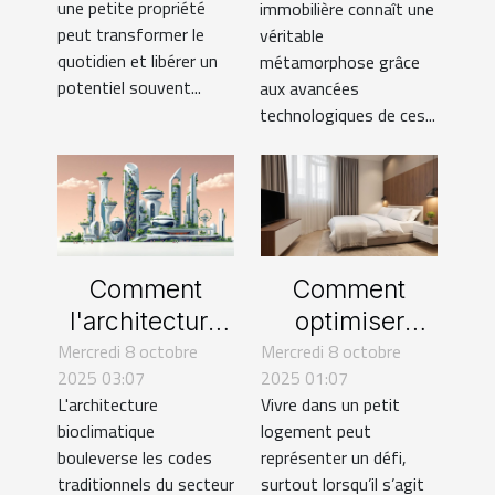
une petite propriété
immobilière connaît une
astuces
l'estimation
peut transformer le
véritable
immobilière ?
quotidien et libérer un
métamorphose grâce
potentiel souvent...
aux avancées
technologiques de ces...
Comment
Comment
l'architecture
optimiser
Mercredi 8 octobre
bioclimatique
Mercredi 8 octobre
l'espace dans
2025 03:07
2025 01:07
révolutionne le
les petits
L'architecture
Vivre dans un petit
secteur
logements ?
bioclimatique
logement peut
immobilier ?
bouleverse les codes
représenter un défi,
traditionnels du secteur
surtout lorsqu’il s’agit