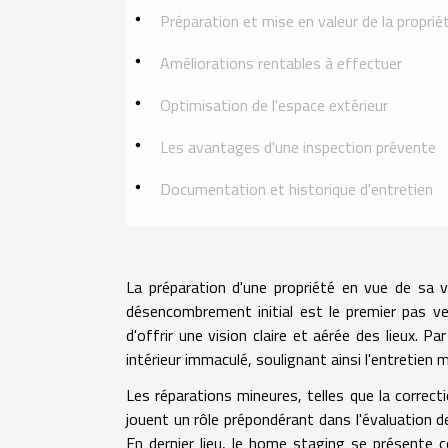
Préparation et mise en valeur de la proprié
Améliorations rentables à effectuer
Optimisation de l'espace extérieur
Les avantages d'une inspection prévente
Documentation et historique d'entretien
La préparation d'une propriété en vue de sa v
désencombrement initial est le premier pas vers
d'offrir une vision claire et aérée des lieux. 
intérieur immaculé, soulignant ainsi l'entretien m
Les réparations mineures, telles que la correc
jouent un rôle prépondérant dans l'évaluation de 
En dernier lieu, le home staging se présente 