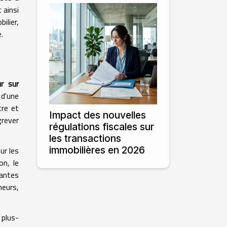
 ainsi
ilier,
.
ur sur
 d'une
tre et
Impact des nouvelles
grever
régulations fiscales sur
les transactions
immobilières en 2026
ur les
on, le
gantes
neurs,
 plus-