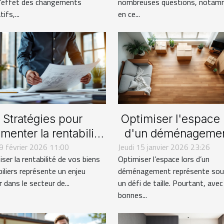
l’effet des changements
nombreuses questions, notam
tifs,...
en ce...
Stratégies pour
Optimiser l'espace 
menter la rentabilité
d'un déménagemen
 9 février 2026 11:00
de vos biens
Jeudi 15 janvier 2026 23:26
conseils pratique
ser la rentabilité de vos biens
Optimiser l’espace lors d’un
immobiliers
iliers représente un enjeu
déménagement représente sou
 dans le secteur de...
un défi de taille. Pourtant, avec
bonnes...