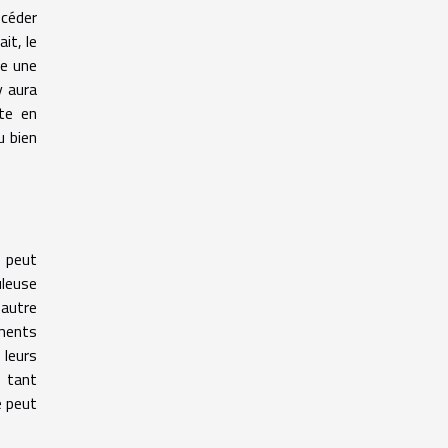
océder
it, le
re une
y aura
te en
u bien
r peut
uleuse
 autre
éments
 leurs
 tant
é peut