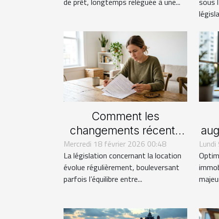
de prêt, longtemps reléguée à une...
sous 
législa
Comment les
changements récents
aug
Mercredi 18 février 2026 00:48
affectent-ils les droits
Lundi
La législation concernant la location
Optimi
des locataires ?
évolue régulièrement, bouleversant
immob
parfois l’équilibre entre...
majeur