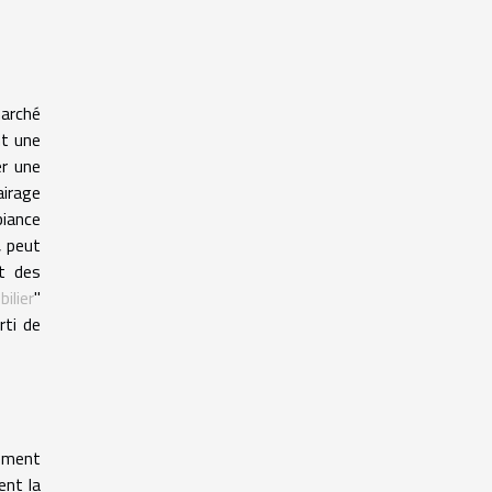
marché
nt une
er une
airage
biance
, peut
nt des
ilier
"
rti de
mement
ent la