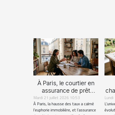
À Paris, le courtier en
assurance de prêt
cha
Mardi 21 juillet 2026 10:53
bouleverse les
Lundi
À Paris, la hausse des taux a calmé
L’univ
habitudes d’achat
l
l’euphorie immobilière, et l’assurance
évolu
immobilier