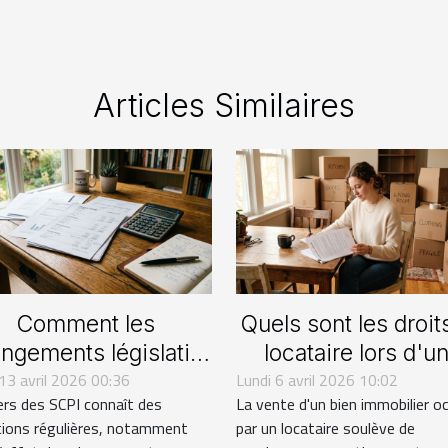
Articles Similaires
Comment les
Quels sont les droit
ngements législatifs
locataire lors d'u
 13 avril 2026 00:36
influencent-ils
Lundi 6 avril 2026 10:02
vente immobilière
ers des SCPI connaît des
La vente d'un bien immobilier o
'investissement en
2026 ?
tions régulières, notamment
par un locataire soulève de
SCPI ?