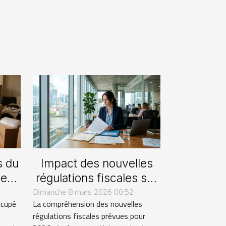
s du
Impact des nouvelles
ne
régulations fiscales sur
 en
Dimanche 8 mars 2026 00:52
les transactions
ccupé
La compréhension des nouvelles
immobilières en 2026
régulations fiscales prévues pour