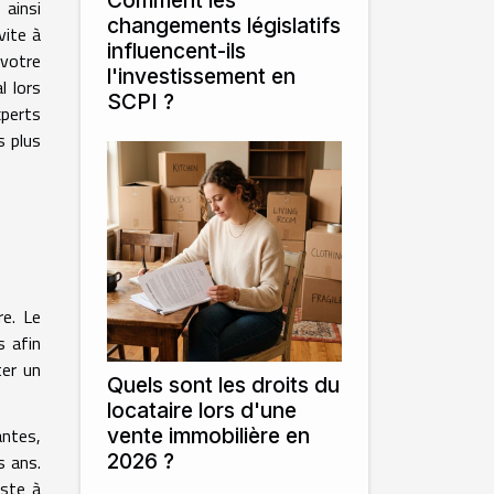
Comment les
ainsi
changements législatifs
vite à
influencent-ils
 votre
l'investissement en
l lors
SCPI ?
xperts
s plus
re. Le
s afin
ter un
Quels sont les droits du
locataire lors d'une
vente immobilière en
antes,
2026 ?
s ans.
iste à