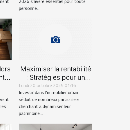
ment
2026 s’avère essentiel pour toute
personne...
lors
Maximiser la rentabilité
t :
: Stratégies pour un
s
Lundi 20 octobre 2025 01:16
investissement locatif
Investir dans l’immobilier urbain
en zones urbaines
vent
séduit de nombreux particuliers
 les
cherchant à dynamiser leur
patrimoine....