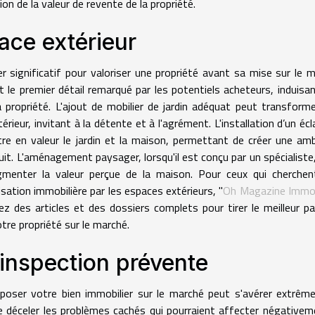
on de la valeur de revente de la propriété.
ace extérieur
ier significatif pour valoriser une propriété avant sa mise sur le 
t le premier détail remarqué par les potentiels acheteurs, induisa
a propriété. L'ajout de mobilier de jardin adéquat peut transform
rieur, invitant à la détente et à l'agrément. L'installation d’un écl
e en valeur le jardin et la maison, permettant de créer une am
uit. L'aménagement paysager, lorsqu'il est conçu par un spécialiste
augmenter la valeur perçue de la maison. Pour ceux qui cherche
isation immobilière par les espaces extérieurs, "
Oh Magazine Immob
z des articles et des dossiers complets pour tirer le meilleur pa
otre propriété sur le marché.
inspection prévente
oposer votre bien immobilier sur le marché peut s'avérer extrê
 déceler les problèmes cachés qui pourraient affecter négativem