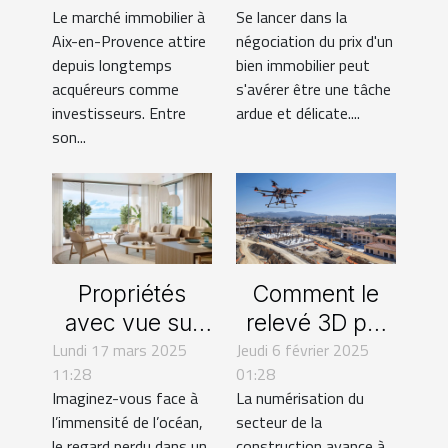
Le marché immobilier à
Se lancer dans la
des agents qui
bien
Aix-en-Provence attire
négociation du prix d'un
connaissent
immobilier
depuis longtemps
bien immobilier peut
vraiment le
acquéreurs comme
s'avérer être une tâche
investisseurs. Entre
ardue et délicate....
marché !
son...
Propriétés
Comment le
avec vue sur
relevé 3D par
Lundi 17 mars 2025
mer à Sint
Jeudi 6 février 2025
drone
11:28
01:28
Maarten : une
révolutionne le
Imaginez-vous face à
La numérisation du
invitation à la
secteur de la
l’immensité de l’océan,
secteur de la
sérénité
construction
le regard perdu dans un
construction avance à