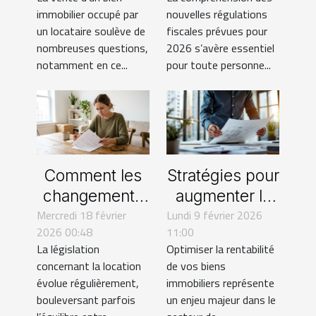
immobilière en
transactions
immobilier occupé par
nouvelles régulations
2026 ?
immobilières
un locataire soulève de
fiscales prévues pour
en 2026
nombreuses questions,
2026 s’avère essentiel
notamment en ce...
pour toute personne...
Comment les
Stratégies pour
changements
augmenter la
Mercredi 18 février
récents
Lundi 9 février 2026
rentabilité de
2026 00:48
11:00
affectent-ils
vos biens
La législation
Optimiser la rentabilité
les droits des
immobiliers
concernant la location
de vos biens
locataires ?
évolue régulièrement,
immobiliers représente
bouleversant parfois
un enjeu majeur dans le