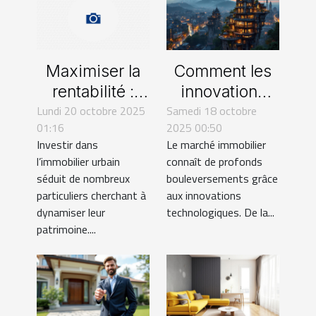
Maximiser la
Comment les
rentabilité :
innovations
Lundi 20 octobre 2025
Stratégies pour
technologiques
Samedi 18 octobre
01:16
2025 00:50
un
transforment-
Investir dans
Le marché immobilier
investissement
elles le marché
l’immobilier urbain
connaît de profonds
locatif en
immobilier ?
séduit de nombreux
bouleversements grâce
zones
particuliers cherchant à
aux innovations
dynamiser leur
technologiques. De la...
urbaines
patrimoine....