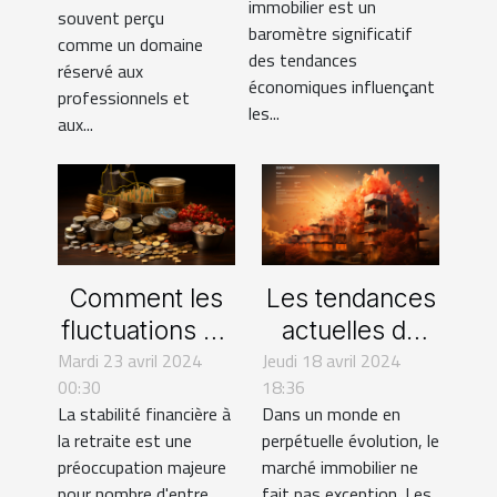
immobilier est un
globale
souvent perçu
investissements
baromètre significatif
comme un domaine
personnels
des tendances
réservé aux
économiques influençant
professionnels et
les...
aux...
Comment les
Les tendances
fluctuations du
actuelles du
Mardi 23 avril 2024
marché
Jeudi 18 avril 2024
marché
00:30
18:36
immobilier
immobilier et
La stabilité financière à
Dans un monde en
influencent
leur impact sur
la retraite est une
perpétuelle évolution, le
votre épargne
les
préoccupation majeure
marché immobilier ne
retraite
copropriétés
pour nombre d'entre
fait pas exception. Les