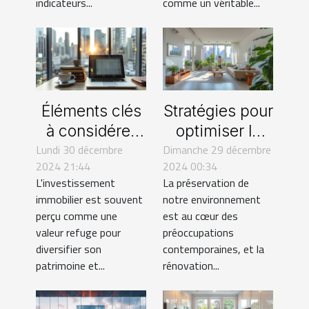
indicateurs...
comme un véritable...
Éléments clés
Stratégies pour
à considérer
optimiser la
Lundi 30 décembre
avant
Dimanche 29 décembre
rénovation
2024 21:44
2024 00:34
d'investir dans
éco-
L'investissement
La préservation de
l'immobilier
responsable
immobilier est souvent
notre environnement
de votre bien
perçu comme une
est au cœur des
immobilier
valeur refuge pour
préoccupations
diversifier son
contemporaines, et la
patrimoine et...
rénovation...