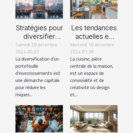
Stratégies pour
Les tendances
diversifier
actuelles en
Samedi 28 décembre
votre
Mercredi 18 décembre
design de
2024 00:20
2024 01:38
portefeuille
cuisines et leur
La diversification d'un
La cuisine, pièce
avec
impact sur la
portefeuille
centrale de la maison,
l'immobilier
rénovation
d'investissements est
est un espace de
commercial
une démarche capitale
convivialité et de
pour réduire les
créativité où design
risques...
et...