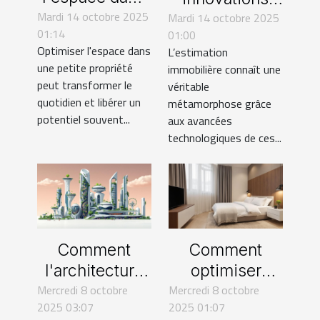
Mardi 14 octobre 2025
des petites
Mardi 14 octobre 2025
technologiques
01:14
01:00
propriétés :
révolutionnent-
Optimiser l'espace dans
L’estimation
techniques et
elles
une petite propriété
immobilière connaît une
astuces
l'estimation
peut transformer le
véritable
immobilière ?
quotidien et libérer un
métamorphose grâce
potentiel souvent...
aux avancées
technologiques de ces...
Comment
Comment
l'architecture
optimiser
Mercredi 8 octobre
bioclimatique
Mercredi 8 octobre
l'espace dans
2025 03:07
2025 01:07
révolutionne le
les petits