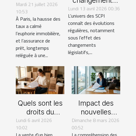
changements
Mardi 21 juillet 2026
assurance de
Lundi 13 avril 2026 00:36
législatifs
10:53
prêt
L’univers des SCPI
influencent-ils
À Paris, la hausse des
bouleverse
connaît des évolutions
l'investissement
taux a calmé
régulières, notamment
les habitudes
l’euphorie immobilière,
en SCPI ?
sous l’effet des
d’achat
et l’assurance de
changements
prêt, longtemps
immobilier
législatifs,...
reléguée à une...
Quels sont les
Impact des
droits du
nouvelles
Lundi 6 avril 2026
locataire lors
Dimanche 8 mars 2026
régulations
10:02
00:52
d'une vente
fiscales sur les
La vente d'un bien
La compréhension des