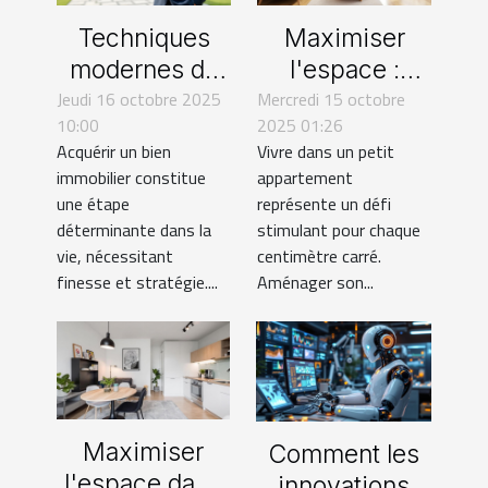
Techniques
Maximiser
modernes de
l'espace :
Jeudi 16 octobre 2025
négociation
Mercredi 15 octobre
astuces pour
10:00
2025 01:26
pour l'achat
petits
Acquérir un bien
Vivre dans un petit
d'un bien
appartements
immobilier constitue
appartement
immobilier
une étape
représente un défi
déterminante dans la
stimulant pour chaque
vie, nécessitant
centimètre carré.
finesse et stratégie....
Aménager son...
Maximiser
Comment les
l'espace dans
innovations