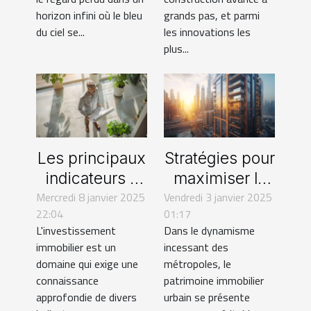
horizon infini où le bleu
grands pas, et parmi
du ciel se...
les innovations les
plus...
Les principaux
Stratégies pour
indicateurs à
maximiser la
connaître avant
Mercredi 8 janvier 2025
valeur de biens
Vendredi 3 janvier 2025
22:04
01:17
d'acheter un
immobiliers en
L'investissement
Dans le dynamisme
bien
zones
immobilier est un
incessant des
immobilier
urbaines
domaine qui exige une
métropoles, le
connaissance
patrimoine immobilier
approfondie de divers
urbain se présente