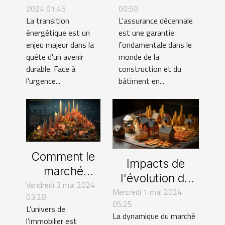
2024 01:45
00:50
énergétiques
pour les
La transition
L'assurance décennale
avec les aides
sociétés
énergétique est un
est une garantie
actuelles
étrangères en
enjeu majeur dans la
fondamentale dans le
Europe
quête d'un avenir
monde de la
durable. Face à
construction et du
l'urgence...
bâtiment en...
Comment le
Impacts de
marché
l'évolution du
Vendredi 3 mai 2024
immobilier
Mercredi 1 mai 2024
marché
03:28
impacte
05:25
immobilier sur
L'univers de
l'économie
La dynamique du marché
les
l'immobilier est