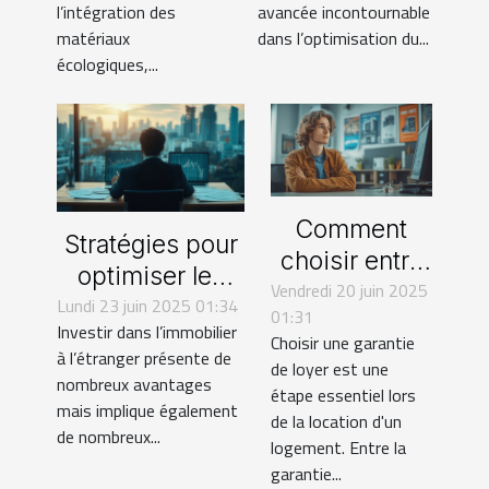
l’intégration des
avancée incontournable
matériaux
dans l’optimisation du...
écologiques,...
Comment
Stratégies pour
choisir entre
optimiser les
Vendredi 20 juin 2025
une garantie
investissements
Lundi 23 juin 2025 01:34
01:31
de loyer
Investir dans l’immobilier
immobiliers à
Choisir une garantie
traditionnelle
à l’étranger présente de
l'étranger
de loyer est une
nombreux avantages
et sans dépôt
étape essentiel lors
mais implique également
?
de la location d'un
de nombreux...
logement. Entre la
garantie...