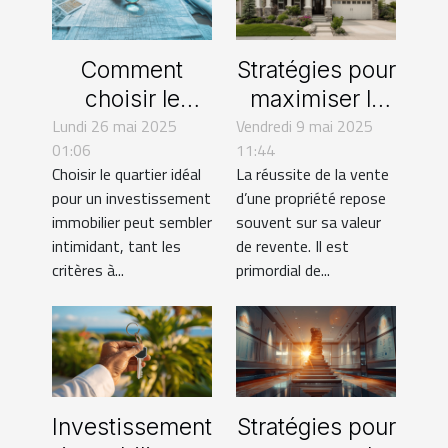
Comment
Stratégies pour
choisir le
maximiser la
Lundi 26 mai 2025
meilleur
Vendredi 9 mai 2025
valeur de
01:06
11:44
quartier pour
revente de
Choisir le quartier idéal
La réussite de la vente
votre prochain
votre propriété
pour un investissement
d’une propriété repose
investissement
immobilier peut sembler
souvent sur sa valeur
immobilier
intimidant, tant les
de revente. Il est
critères à...
primordial de...
Investissement
Stratégies pour