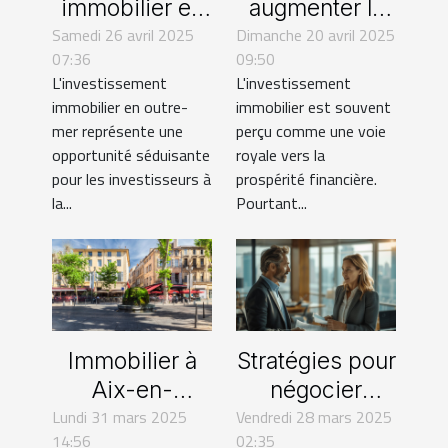
immobilier en
augmenter la
Samedi 26 avril 2025
Outre-mer
Dimanche 20 avril 2025
rentabilité de
07:36
09:50
atouts et
votre
L'investissement
L'investissement
spécificités
investissement
immobilier en outre-
immobilier est souvent
fiscales
immobilier
mer représente une
perçu comme une voie
opportunité séduisante
royale vers la
pour les investisseurs à
prospérité financière.
la...
Pourtant...
Immobilier à
Stratégies pour
Aix-en-
négocier
Lundi 31 mars 2025
Provence :
Vendredi 28 mars 2025
efficacement
14:56
02:35
faites appel à
le prix d'un