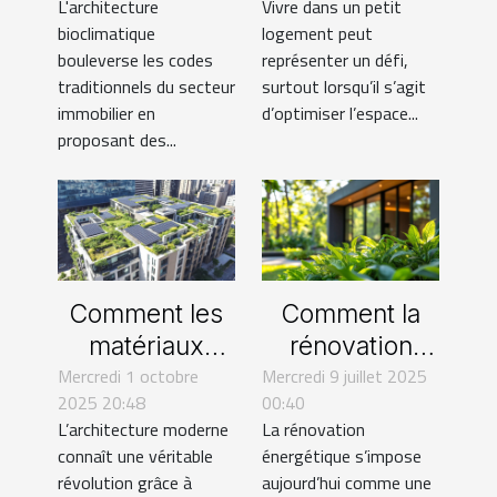
L'architecture
Vivre dans un petit
secteur
logements ?
bioclimatique
logement peut
immobilier ?
bouleverse les codes
représenter un défi,
traditionnels du secteur
surtout lorsqu’il s’agit
immobilier en
d’optimiser l’espace...
proposant des...
Comment les
Comment la
matériaux
rénovation
Mercredi 1 octobre
écologiques
Mercredi 9 juillet 2025
énergétique
2025 20:48
00:40
transforment
transforme-t-
L’architecture moderne
La rénovation
l'architecture
elle votre
connaît une véritable
énergétique s’impose
moderne ?
habitat ?
révolution grâce à
aujourd’hui comme une