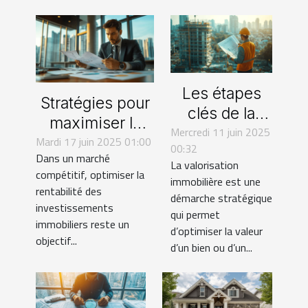
Les étapes
Stratégies pour
clés de la
maximiser la
Mercredi 11 juin 2025
valorisation
Mardi 17 juin 2025 01:00
rentabilité de
00:32
immobilière
Dans un marché
vos
La valorisation
par un
compétitif, optimiser la
investissements
immobilière est une
rentabilité des
promoteur
démarche stratégique
immobiliers
investissements
qui permet
immobiliers reste un
d’optimiser la valeur
objectif...
d’un bien ou d’un...