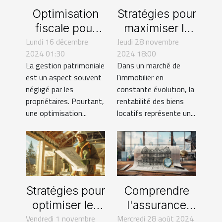
Optimisation
Stratégies pour
fiscale pour
maximiser la
Lundi 16 décembre
propriétaires :
Jeudi 28 novembre
rentabilité de
2024 01:30
2024 18:00
stratégies et
vos biens
La gestion patrimoniale
Dans un marché de
impacts
locatifs
est un aspect souvent
l'immobilier en
négligé par les
constante évolution, la
propriétaires. Pourtant,
rentabilité des biens
une optimisation...
locatifs représente un...
Stratégies pour
Comprendre
optimiser les
l'assurance
Vendredi 1 novembre
rénovations
Mercredi 28 août 2024
décennale