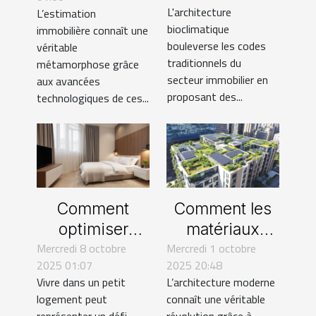
révolutionne le
révolutionnent-
L'architecture
L’estimation
secteur
elles
bioclimatique
immobilière connaît une
immobilier ?
l'estimation
bouleverse les codes
véritable
immobilière ?
traditionnels du
métamorphose grâce
secteur immobilier en
aux avancées
proposant des...
technologiques de ces...
Comment
Comment les
optimiser
matériaux
Mercredi 8 octobre
l'espace dans
Mercredi 1 octobre
écologiques
2025 01:07
2025 20:48
les petits
transforment
Vivre dans un petit
L’architecture moderne
logements ?
l'architecture
logement peut
connaît une véritable
moderne ?
représenter un défi,
révolution grâce à