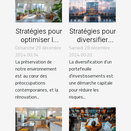
Stratégies pour
Stratégies pour
optimiser la
diversifier
Dimanche 29 décembre
rénovation
Samedi 28 décembre
votre
2024 00:34
2024 00:20
éco-
portefeuille
La préservation de
La diversification d'un
responsable
avec
notre environnement
portefeuille
de votre bien
l'immobilier
est au cœur des
d'investissements est
immobilier
commercial
préoccupations
une démarche capitale
contemporaines, et la
pour réduire les
rénovation...
risques...