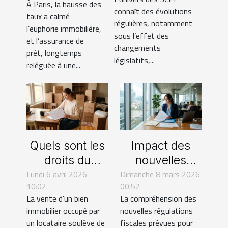
influencent-ils
À Paris, la hausse des
bouleverse
connaît des évolutions
l'investissement
taux a calmé
régulières, notamment
les habitudes
l’euphorie immobilière,
en SCPI ?
sous l’effet des
d’achat
et l’assurance de
changements
prêt, longtemps
immobilier
législatifs,...
reléguée à une...
Quels sont les
Impact des
droits du
nouvelles
Lundi 6 avril 2026
locataire lors
Dimanche 8 mars 2026
régulations
10:02
00:52
d'une vente
fiscales sur les
La vente d'un bien
La compréhension des
immobilière en
transactions
immobilier occupé par
nouvelles régulations
2026 ?
immobilières
un locataire soulève de
fiscales prévues pour