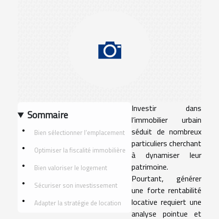
Investir dans
Sommaire
l’immobilier urbain
séduit de nombreux
Bien sélectionner l’emplacement
particuliers cherchant
Optimiser la fiscalité immobilière
à dynamiser leur
patrimoine.
Bien valoriser le logement
Pourtant, générer
Sécuriser son investissement
une forte rentabilité
locative requiert une
Adapter la stratégie de location
analyse pointue et