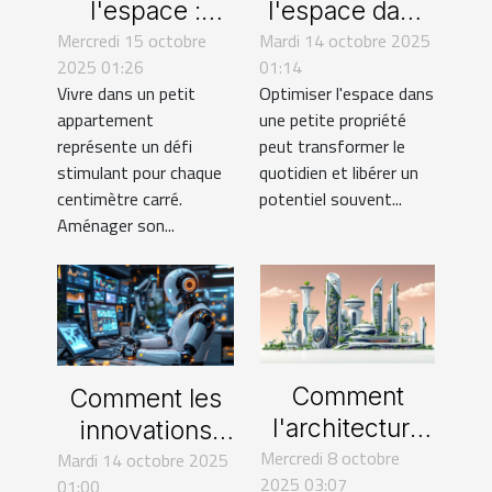
l'espace :
l'espace dans
Mercredi 15 octobre
astuces pour
Mardi 14 octobre 2025
des petites
2025 01:26
01:14
petits
propriétés :
Vivre dans un petit
Optimiser l'espace dans
appartements
techniques et
appartement
une petite propriété
astuces
représente un défi
peut transformer le
stimulant pour chaque
quotidien et libérer un
centimètre carré.
potentiel souvent...
Aménager son...
Comment
Comment les
l'architecture
innovations
Mercredi 8 octobre
bioclimatique
Mardi 14 octobre 2025
technologiques
2025 03:07
01:00