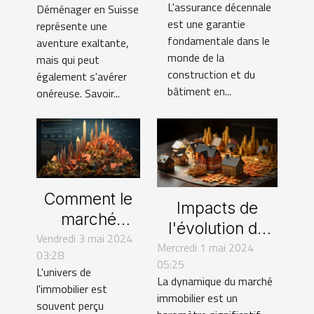
L'assurance décennale
Déménager en Suisse
sociétés
réduire les
est une garantie
représente une
étrangères en
coûts
fondamentale dans le
aventure exaltante,
Europe
monde de la
mais qui peut
construction et du
également s'avérer
bâtiment en...
onéreuse. Savoir...
Comment le
Impacts de
marché
l'évolution du
Vendredi 3 mai 2024
immobilier
Mercredi 1 mai 2024
marché
03:28
impacte
05:25
immobilier sur
L'univers de
l'économie
La dynamique du marché
les
l'immobilier est
immobilier est un
globale
souvent perçu
investissements