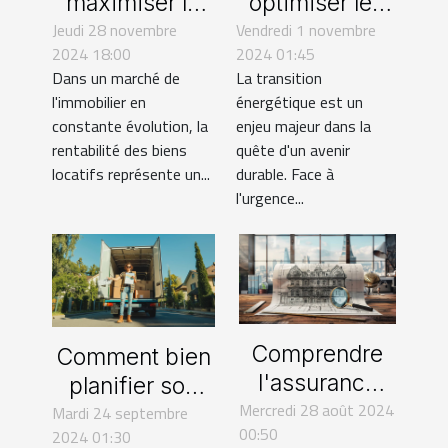
maximiser la
optimiser les
Jeudi 28 novembre
rentabilité de
Vendredi 1 novembre
rénovations
2024 18:00
2024 01:45
vos biens
énergétiques
Dans un marché de
La transition
locatifs
avec les aides
l'immobilier en
énergétique est un
actuelles
constante évolution, la
enjeu majeur dans la
rentabilité des biens
quête d'un avenir
locatifs représente un...
durable. Face à
l'urgence...
Comprendre
Comment bien
l'assurance
planifier son
Mercredi 28 août 2024
décennale
déménagement
Mardi 24 septembre
00:50
2024 01:30
pour les
en Suisse pour