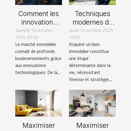
Comment les
Techniques
innovations
modernes de
technologiques
Samedi 18 octobre
Jeudi 16 octobre 2025
négociation
2025 00:50
10:00
transforment-
pour l'achat
Le marché immobilier
Acquérir un bien
elles le marché
d'un bien
connaît de profonds
immobilier constitue
immobilier ?
immobilier
bouleversements grâce
une étape
aux innovations
déterminante dans la
technologiques. De la...
vie, nécessitant
finesse et stratégie....
Maximiser
Maximiser