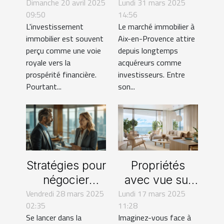
Dimanche 20 avril 2025
rentabilité de
Lundi 31 mars 2025
Provence :
09:50
14:56
votre
faites appel à
L'investissement
Le marché immobilier à
investissement
des agents qui
immobilier est souvent
Aix-en-Provence attire
immobilier
connaissent
perçu comme une voie
depuis longtemps
vraiment le
royale vers la
acquéreurs comme
prospérité financière.
investisseurs. Entre
marché !
Pourtant...
son...
Stratégies pour
Propriétés
négocier
avec vue sur
Vendredi 28 mars 2025
efficacement
Lundi 17 mars 2025
mer à Sint
02:35
11:28
le prix d'un
Maarten : une
Se lancer dans la
Imaginez-vous face à
bien
invitation à la