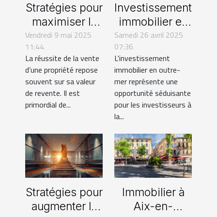
Stratégies pour
Investissement
maximiser la
immobilier en
Vendredi 9 mai 2025
valeur de
Samedi 26 avril 2025
Outre-mer
11:44
07:36
revente de
atouts et
La réussite de la vente
L'investissement
votre propriété
spécificités
d’une propriété repose
immobilier en outre-
fiscales
souvent sur sa valeur
mer représente une
de revente. Il est
opportunité séduisante
primordial de...
pour les investisseurs à
la...
Stratégies pour
Immobilier à
augmenter la
Aix-en-