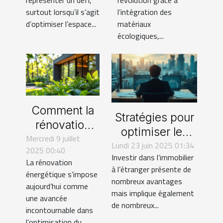
surtout lorsqu’il s’agit
l’intégration des
d’optimiser l’espace...
matériaux
écologiques,...
Comment la
Stratégies pour
rénovation
optimiser les
Mercredi 9 juillet
énergétique
investissements
Lundi 23 juin 2025 01:34
2025 00:40
transforme-t-
Investir dans l’immobilier
immobiliers à
La rénovation
elle votre
à l’étranger présente de
l'étranger
énergétique s’impose
nombreux avantages
habitat ?
aujourd’hui comme
mais implique également
une avancée
de nombreux...
incontournable dans
l’optimisation du...