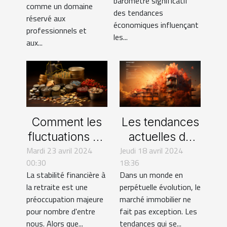
baromètre significatif
comme un domaine
personnels
des tendances
réservé aux
économiques influençant
professionnels et
les...
aux...
Comment les
Les tendances
fluctuations du
actuelles du
Mardi 23 avril 2024
marché
Jeudi 18 avril 2024
marché
00:30
18:36
immobilier
immobilier et
La stabilité financière à
Dans un monde en
influencent
leur impact sur
la retraite est une
perpétuelle évolution, le
votre épargne
les
préoccupation majeure
marché immobilier ne
retraite
copropriétés
pour nombre d'entre
fait pas exception. Les
nous. Alors que...
tendances qui se...