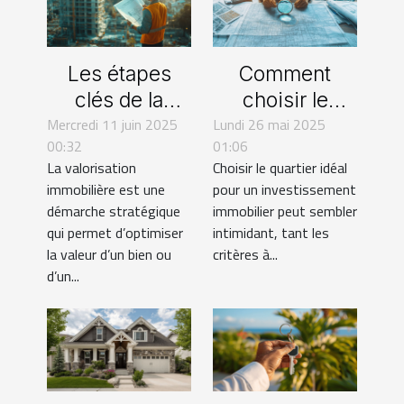
Les étapes
Comment
clés de la
choisir le
Mercredi 11 juin 2025
valorisation
Lundi 26 mai 2025
meilleur
00:32
01:06
immobilière
quartier pour
La valorisation
Choisir le quartier idéal
par un
votre prochain
immobilière est une
pour un investissement
promoteur
investissement
démarche stratégique
immobilier peut sembler
immobilier
qui permet d’optimiser
intimidant, tant les
la valeur d’un bien ou
critères à...
d’un...