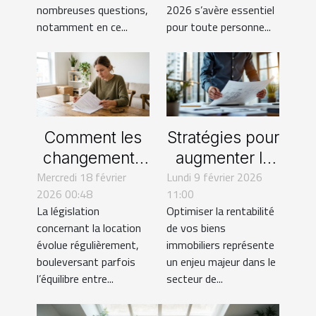
en 2026
nombreuses questions,
2026 s’avère essentiel
notamment en ce...
pour toute personne...
Comment les
Stratégies pour
changements
augmenter la
Mercredi 18 février
récents
Lundi 9 février 2026
rentabilité de
2026 00:48
11:00
affectent-ils
vos biens
La législation
Optimiser la rentabilité
les droits des
immobiliers
concernant la location
de vos biens
locataires ?
évolue régulièrement,
immobiliers représente
bouleversant parfois
un enjeu majeur dans le
l’équilibre entre...
secteur de...