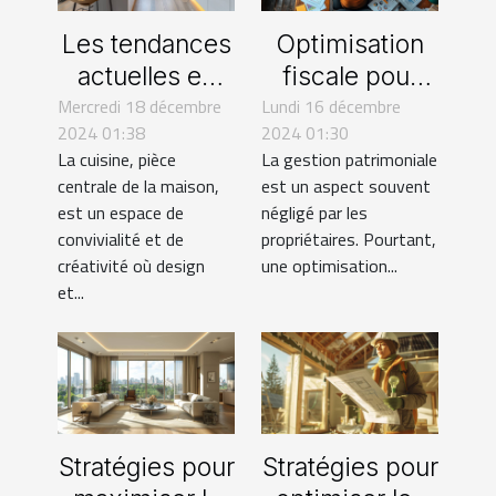
Les tendances
Optimisation
actuelles en
fiscale pour
Mercredi 18 décembre
design de
Lundi 16 décembre
propriétaires :
2024 01:38
2024 01:30
cuisines et leur
stratégies et
La cuisine, pièce
La gestion patrimoniale
impact sur la
impacts
centrale de la maison,
est un aspect souvent
rénovation
est un espace de
négligé par les
convivialité et de
propriétaires. Pourtant,
créativité où design
une optimisation...
et...
Stratégies pour
Stratégies pour