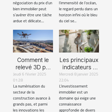
négociation du prix d'un
l’immensité de l’océan,
immobilier
sérénité
bien immobilier peut
le regard perdu dans un
s'avérer être une tâche
horizon infini où le bleu
ardue et délicate....
du ciel se...
Comment le
Les principaux
relevé 3D par
indicateurs à
Jeudi 6 février 2025
drone
connaître avant
Mercredi 8 janvier 2025
01:28
22:04
révolutionne le
d'acheter un
La numérisation du
L'investissement
secteur de la
bien
secteur de la
immobilier est un
construction
immobilier
construction avance à
domaine qui exige une
grands pas, et parmi
connaissance
les innovations les
approfondie de divers