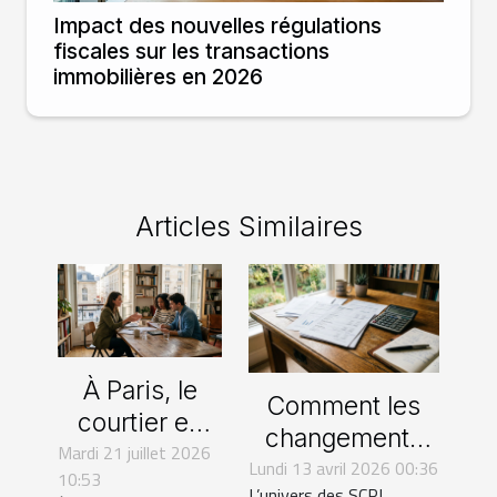
Impact des nouvelles régulations
fiscales sur les transactions
immobilières en 2026
Articles Similaires
À Paris, le
Comment les
courtier en
changements
Mardi 21 juillet 2026
assurance de
Lundi 13 avril 2026 00:36
législatifs
10:53
prêt
L’univers des SCPI