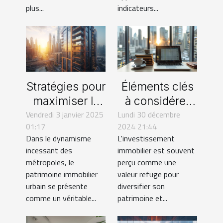
plus...
indicateurs...
Stratégies pour
Éléments clés
maximiser la
à considérer
valeur de biens
Vendredi 3 janvier 2025
Lundi 30 décembre
avant
01:17
2024 21:44
immobiliers en
d'investir dans
Dans le dynamisme
L'investissement
zones
l'immobilier
incessant des
immobilier est souvent
urbaines
métropoles, le
perçu comme une
patrimoine immobilier
valeur refuge pour
urbain se présente
diversifier son
comme un véritable...
patrimoine et...