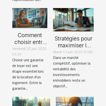
Comment
Stratégies pour
choisir entre
maximiser la
Vendredi 20 juin 2025
une garantie
Mardi 17 juin 2025 01:00
rentabilité de
01:31
de loyer
Dans un marché
vos
Choisir une garantie
traditionnelle
compétitif, optimiser la
investissements
de loyer est une
rentabilité des
et sans dépôt
étape essentiel lors
immobiliers
investissements
?
de la location d'un
immobiliers reste un
logement. Entre la
objectif...
garantie...